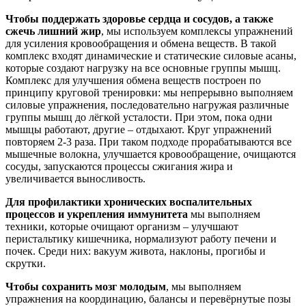
Чтобы поддержать здоровье сердца и сосудов, а также
сжечь лишний жир
, мы используем комплексы упражнений
для усиления кровообращения и обмена веществ. В такой
комплекс входят динамические и статические силовые асаны,
которые создают нагрузку на все основные группы мышц.
Комплекс для улучшения обмена веществ построен по
принципу круговой тренировки: мы непрерывно выполняем
силовые упражнения, последовательно нагружая различные
группы мышц до лëгкой усталости. При этом, пока одни
мышцы работают, другие – отдыхают. Круг упражнений
повторяем 2-3 раза. При таком подходе прорабатываются все
мышечные волокна, улучшается кровообращение, очищаются
сосуды, запускаются процессы сжигания жира и
увеличивается выносливость.
Для профилактики хронических воспалительных
процессов и укрепления иммунитета
мы выполняем
техники, которые очищают организм – улучшают
перистальтику кишечника, нормализуют работу печени и
почек. Среди них: вакуум живота, наклоны, прогибы и
скрутки.
Чтобы сохранить мозг молодым
, мы выполняем
упражнения на координацию, балансы и перевëрнутые позы