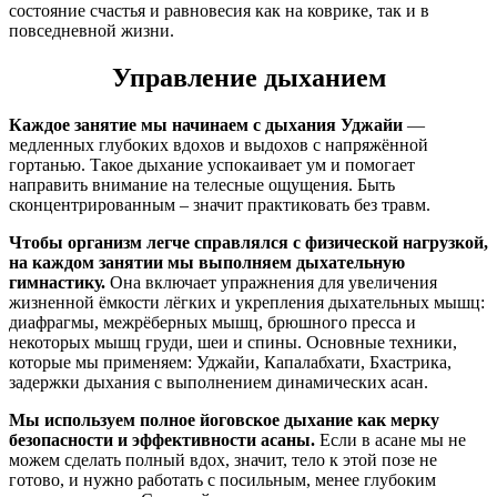
состояние счастья и равновесия как на коврике, так и в
повседневной жизни.
Управление дыханием
Каждое занятие мы начинаем с дыхания Уджайи
—
медленных глубоких вдохов и выдохов с напряжëнной
гортанью. Такое дыхание успокаивает ум и помогает
направить внимание на телесные ощущения. Быть
сконцентрированным – значит практиковать без травм.
Чтобы организм легче справлялся с физической нагрузкой,
на каждом занятии мы выполняем дыхательную
гимнастику.
Она включает упражнения для увеличения
жизненной ëмкости лëгких и укрепления дыхательных мышц:
диафрагмы, межрёберных мышц, брюшного пресса и
некоторых мышц груди, шеи и спины. Основные техники,
которые мы применяем: Уджайи, Капалабхати, Бхастрика,
задержки дыхания с выполнением динамических асан.
Мы используем полное йоговское дыхание как мерку
безопасности и эффективности асаны.
Если в асане мы не
можем сделать полный вдох, значит, тело к этой позе не
готово, и нужно работать с посильным, менее глубоким