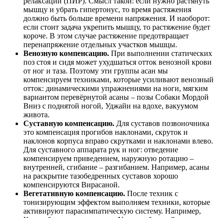
релаксации (ПИР). Смысл такой: если нужно растянуть
мышцу и убрать гипертонус, то время растяжения
должно быть больше времени напряжения. И наоборот:
если стоит задача укрепить мышцу, то растяжение будет
короче. В этом случае растяжение предотвращает
перенапряжение отдельных участков мышцы.
Венозную компенсацию.
При выполнении статических
поз стоя и сидя может ухудшаться отток венозной крови
от ног и таза. Поэтому эти группы асан мы
компенсируем техниками, которые усиливают венозный
отток: динамическими упражнениями на ноги, мягким
вариантом перевëрнутой асаны – позы Собаки Мордой
Вниз с поднятой ногой, Уджайи на вдохе, вакуумом
живота.
Суставную компенсацию.
Для суставов позвоночника
это компенсация прогибов наклонами, скруток и
наклонов корпуса вправо скрутками и наклонами влево.
Для суставного аппарата рук и ног: отведение
компенсируем приведением, наружную ротацию –
внутренней, сгибание – разгибанием. Например, асаны
на раскрытие тазобедренных суставов хорошо
компенсируются Вирасаной.
Вегетативную компенсацию.
После техник с
тонизирующим эффектом выполняем техники, которые
активируют парасимпатическую систему. Например,