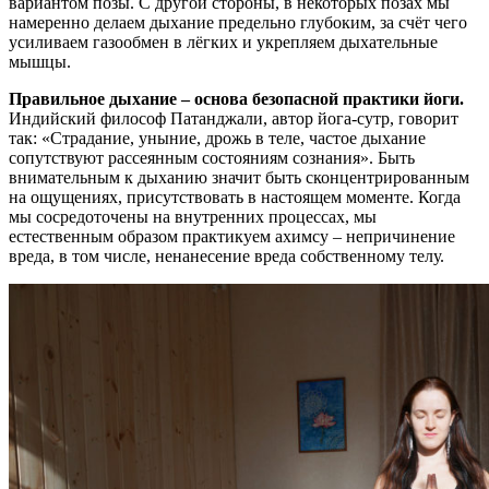
вариантом позы. С другой стороны, в некоторых позах мы
намеренно делаем дыхание предельно глубоким, за счëт чего
усиливаем газообмен в лëгких и укрепляем дыхательные
мышцы.
Правильное дыхание – основа безопасной практики йоги.
Индийский философ Патанджали, автор йога-сутр, говорит
так: «Страдание, уныние, дрожь в теле, частое дыхание
сопутствуют рассеянным состояниям сознания». Быть
внимательным к дыханию значит быть сконцентрированным
на ощущениях, присутствовать в настоящем моменте. Когда
мы сосредоточены на внутренних процессах, мы
естественным образом практикуем ахимсу – непричинение
вреда, в том числе, ненанесение вреда собственному телу.