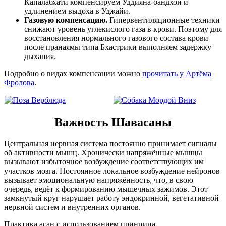
Капалабхати компенсируем Уддияна-бандхой и
удлинением выдоха в Уджайи.
Газовую компенсацию.
Гипервентиляционные техники
снижают уровень углекислого газа в крови. Поэтому для
восстановления нормального газового состава крови
после пранаямы типа Бхастрики выполняем задержку
дыхания.
Подробно о видах компенсации можно
прочитать у Артёма
Фролова
.
Важность Шавасаны
Центральная нервная система постоянно принимает сигналы
об активности мышц. Хронически напряжённые мышцы
вызывают избыточное возбуждение соответствующих им
участков мозга. Постоянное локальное возбуждение нейронов
вызывает эмоциональную напряжённость, что, в свою
очередь, ведёт к формированию мышечных зажимов. Этот
замкнутый круг нарушает работу эндокринной, вегетативной
нервной систем и внутренних органов.
Практика асан с использованием принципа