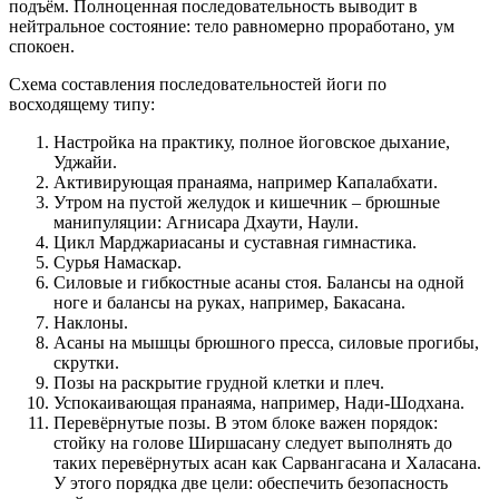
подъём. Полноценная последовательность выводит в
нейтральное состояние: тело равномерно проработано, ум
спокоен.
Схема составления последовательностей йоги по
восходящему типу:
Настройка на практику, полное йоговское дыхание,
Уджайи.
Активирующая пранаяма, например Капалабхати.
Утром на пустой желудок и кишечник – брюшные
манипуляции: Агнисара Дхаути, Наули.
Цикл Марджариасаны и суставная гимнастика.
Сурья Намаскар.
Силовые и гибкостные асаны стоя. Балансы на одной
ноге и балансы на руках, например, Бакасана.
Наклоны.
Асаны на мышцы брюшного пресса, силовые прогибы,
скрутки.
Позы на раскрытие грудной клетки и плеч.
Успокаивающая пранаяма, например, Нади-Шодхана.
Перевёрнутые позы. В этом блоке важен порядок:
стойку на голове Ширшасану следует выполнять до
таких перевёрнутых асан как Сарвангасана и Халасана.
У этого порядка две цели: обеспечить безопасность