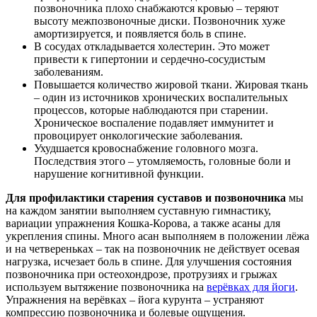
позвоночника плохо снабжаются кровью – теряют
высоту межпозвоночные диски. Позвоночник хуже
амортизируется, и появляется боль в спине.
В сосудах откладывается холестерин. Это может
привести к гипертонии и сердечно-сосудистым
заболеваниям.
Повышается количество жировой ткани. Жировая ткань
– один из источников хронических воспалительных
процессов, которые наблюдаются при старении.
Хроническое воспаление подавляет иммунитет и
провоцирует онкологические заболевания.
Ухудшается кровоснабжение головного мозга.
Последствия этого – утомляемость, головные боли и
нарушение когнитивной функции.
Для профилактики старения суставов и позвоночника
мы
на каждом занятии выполняем суставную гимнастику,
вариации упражнения Кошка-Корова, а также асаны для
укрепления спины. Много асан выполняем в положении лëжа
и на четвереньках – так на позвоночник не действует осевая
нагрузка, исчезает боль в спине. Для улучшения состояния
позвоночника при остеохондрозе, протрузиях и грыжах
используем вытяжение позвоночника на
верëвках для йоги
.
Упражнения на верëвках – йога курунта – устраняют
компрессию позвоночника и болевые ощущения.