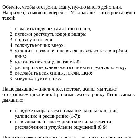
Обычно, чтобы отстроить асану, нужно много действий.
Например, в наклоне вперёд — Уттанасане — отстройка будет
такой:
надавить подушечками стоп на пол;
пятками растянуть коврик вширь;
подтянуть колени;
толкнуть копчик вверх;
удлинить позвоночник, вытягиваясь из таза вперëд и
вниз;
удержать поясницу вытянутой;
расширить верхнюю часть спины и грудную клетку;
расслабить верх спины, плечи, шею;
макушкой уйти ниже.
Наше дыхание – цикличное, поэтому асаны мы также
отстраиваем циклично. Привязываем отстройку Уттанасаны к
дыханию:
на вдохе направляем внимание на отталкивание,
удлинение и расширение (1-7);
на выдохе наблюдаем действие силы тяжести,
расслабление и углубление ощущений (8-9).
Цикл отстроек повторяем вместе с дыханием на протяжении