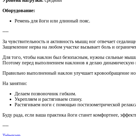
Уровень нагрузки:
средний
Оборудование:
Ремень для йоги или длинный пояс.
----
За чувствительность и активность мышц ног отвечает седалищны
Защемление нерва на любом участке вызывает боль и ограниче
Для того, чтобы наклон был безопасным, нужны сильные мышц
Поэтому перед выполнением наклонов я делаю динамическую 
Правильно выполненный наклон улучшает кровообращение ног и
На занятии:
Делаем позвоночник гибким.
Укрепляем и растягиваем спину.
Растягиваем ноги с помощью постизометрической релакс
Буду рада, если ваша практика йоги станет комфортнее, эффект
----
Telegram