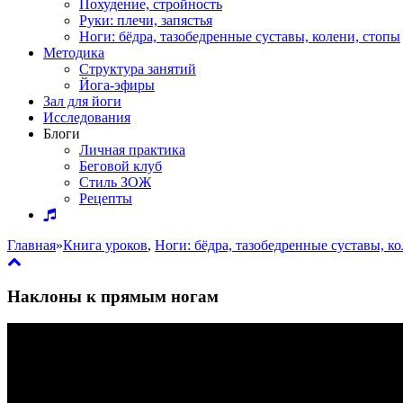
Похудение, стройность
Руки: плечи, запястья
Ноги: бёдра, тазобедренные суставы, колени, стопы
Методика
Структура занятий
Йога-эфиры
Зал для йоги
Исследования
Блоги
Личная практика
Беговой клуб
Стиль ЗОЖ
Рецепты
Главная
»
Книга уроков
,
Ноги: бёдра, тазобедренные суставы, к
Наклоны к прямым ногам