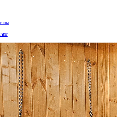
стопы
гат