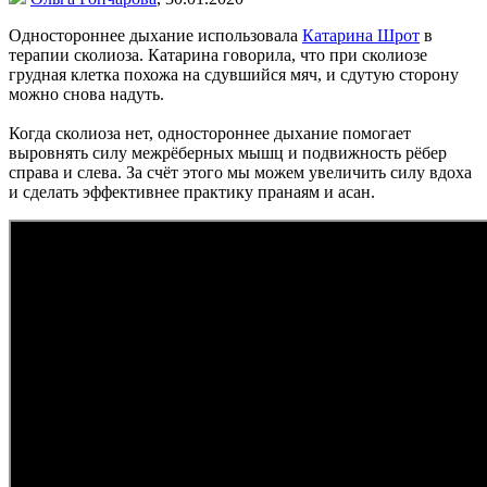
Одностороннее дыхание использовала
Катарина Шрот
в
терапии сколиоза. Катарина говорила, что при сколиозе
грудная клетка похожа на сдувшийся мяч, и сдутую сторону
можно снова надуть.
Когда сколиоза нет, одностороннее дыхание помогает
выровнять силу межрёберных мышц и подвижность рёбер
справа и слева. За счёт этого мы можем увеличить силу вдоха
и сделать эффективнее практику пранаям и асан.