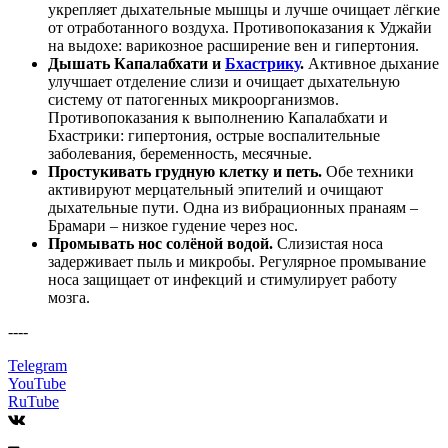
укрепляет дыхательные мышцы и лучше очищает лёгкие
от отработанного воздуха. Противопоказания к Уджайи
на выдохе: варикозное расширение вен и гипертония.
Дышать Капалабхати и
Бхастрику
.
Активное дыхание
улучшает отделение слизи и очищает дыхательную
систему от патогенных микроорганизмов.
Противопоказания к выполнению Капалабхати и
Бхастрики: гипертония, острые воспалительные
заболевания, беременность, месячные.
Простукивать грудную клетку и петь.
Обе техники
активируют мерцательный эпителий и очищают
дыхательные пути. Одна из вибрационных пранаям –
Брамари – низкое гудение через нос.
Промывать нос солёной водой.
Слизистая носа
задерживает пыль и микробы. Регулярное промывание
носа защищает от инфекций и стимулирует работу
мозга.
----
Telegram
YouTube
RuTube