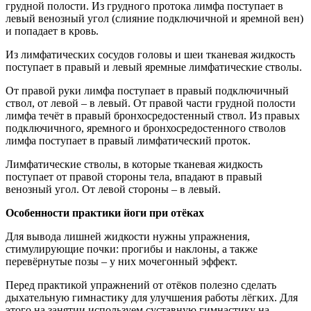
грудной полости. Из грудного протока лимфа поступает в
левый венозный угол (слияние подключичной и яремной вен)
и попадает в кровь.
Из лимфатических сосудов головы и шеи тканевая жидкость
поступает в правый и левый яремные лимфатические стволы.
От правой руки лимфа поступает в правый подключичный
ствол, от левой – в левый. От правой части грудной полости
лимфа течёт в правый бронхосредостенный ствол. Из правых
подключичного, яремного и бронхосредостенного стволов
лимфа поступает в правый лимфатический проток.
Лимфатические стволы, в которые тканевая жидкость
поступает от правой стороны тела, впадают в правый
венозный угол. От левой стороны – в левый.
Особенности практики йоги при отёках
Для вывода лишней жидкости нужны упражнения,
стимулирующие почки: прогибы и наклоны, а также
перевёрнутые позы – у них мочегонный эффект.
Перед практикой упражнений от отёков полезно сделать
дыхательную гимнастику для улучшения работы лёгких. Для
этого на занятии используем суставную гимнастику на