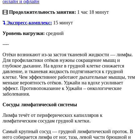
онлайн и офлайн
Продолжительность занятия:
1 час 18 минут
Экспресс-комплекс:
15 минут
Уровень нагрузки:
средний
----
Отёки возникают из-за застоя тканевой жидкости — лимфы.
Для профилактики отёков нужны сокращение мышц и
глубокое дыхание. На вдохе в грудной клетке снижается
давление, и тканевая жидкость подтягивается к грудной
клетке. Чем эффективнее работают дыхательные мышцы, тем
меньше вероятность отёков. Уджайи на вдохе усиливает
эффект. Противопоказание к Уджайи – онкологические
заболевания.
Сосуды лимфатической системы
Лимфа течёт от периферических капилляров к
лимфатическим сосудам грудной клетки.
Самый крупный сосуд — грудной лимфатический проток. В
него собирается лимфа от ног, таза, левой части брюшной и