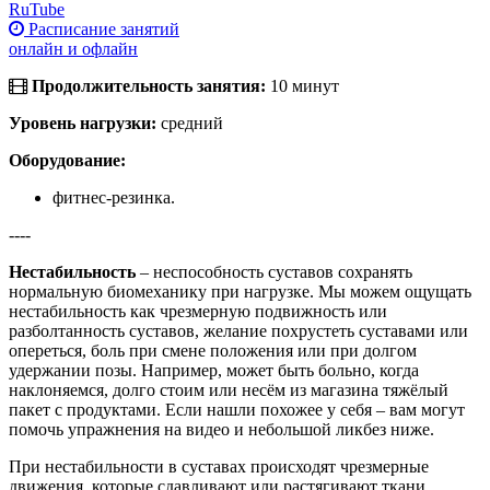
RuTube
Расписание занятий
онлайн и офлайн
Продолжительность занятия:
10 минут
Уровень нагрузки:
средний
Оборудование:
фитнес-резинка.
----
Нестабильность
– неспособность суставов сохранять
нормальную биомеханику при нагрузке. Мы можем ощущать
нестабильность как чрезмерную подвижность или
разболтанность суставов, желание похрустеть суставами или
опереться, боль при смене положения или при долгом
удержании позы. Например, может быть больно, когда
наклоняемся, долго стоим или несём из магазина тяжёлый
пакет с продуктами. Если нашли похожее у себя – вам могут
помочь упражнения на видео и небольшой ликбез ниже.
При нестабильности в суставах происходят чрезмерные
движения, которые сдавливают или растягивают ткани