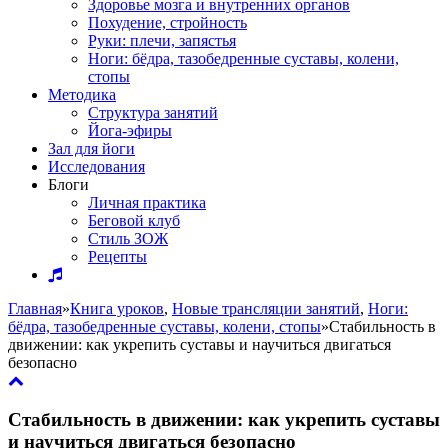
Здоровье мозга и внутренних органов
Похудение, стройность
Руки: плечи, запястья
Ноги: бёдра, тазобедренные суставы, колени,
стопы
Методика
Структура занятий
Йога-эфиры
Зал для йоги
Исследования
Блоги
Личная практика
Беговой клуб
Стиль ЗОЖ
Рецепты
Главная
»
Книга уроков
,
Новые трансляции занятий
,
Ноги:
бёдра, тазобедренные суставы, колени, стопы
»
Стабильность в
движении: как укрепить суставы и научиться двигаться
безопасно
Стабильность в движении: как укрепить суставы
и научиться двигаться безопасно