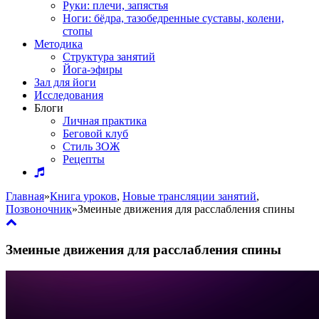
Руки: плечи, запястья
Ноги: бёдра, тазобедренные суставы, колени,
стопы
Методика
Структура занятий
Йога-эфиры
Зал для йоги
Исследования
Блоги
Личная практика
Беговой клуб
Стиль ЗОЖ
Рецепты
Главная
»
Книга уроков
,
Новые трансляции занятий
,
Позвоночник
»
Змеиные движения для расслабления спины
Змеиные движения для расслабления спины